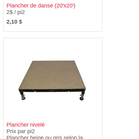
Plancher de danse (20'x20')
2$ / pi2
2,10 $
Plancher nivelé
Prix par pi2
Plancher beige ou gris selon la...