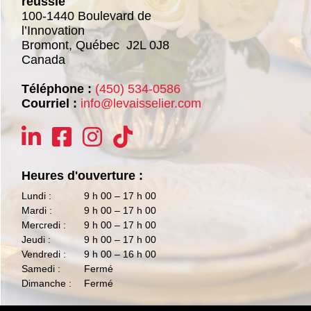
réussie
100-1440 Boulevard de
l’Innovation
Bromont,
Québec
J2L 0J8
Canada
Téléphone :
(450) 534-0586
Courriel :
info@levaisselier.com
Heures d'ouverture :
Lundi :
9 h 00 – 17 h 00
Mardi :
9 h 00 – 17 h 00
Mercredi :
9 h 00 – 17 h 00
Jeudi :
9 h 00 – 17 h 00
Vendredi :
9 h 00 – 16 h 00
Samedi :
Fermé
Dimanche :
Fermé