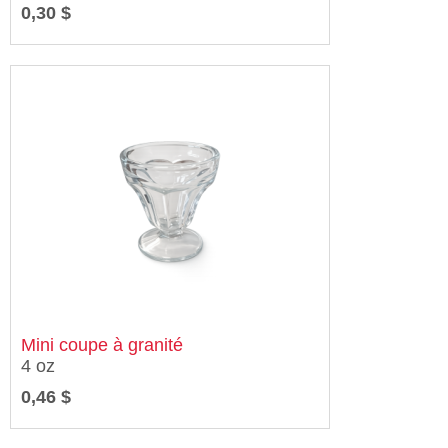
0,30 $
Mini coupe à granité
4 oz
0,46 $